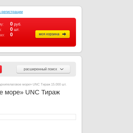
 регистрации
0
руб.
у:
0
шт.
:
0
аз:
«Архипелаговое море» UNC Тираж 15.000 шт.
ое море» UNC Тираж