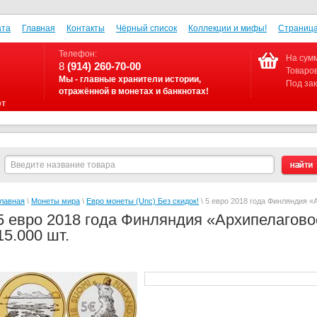
ата
Главная
Контакты
Чёрный список
Коллекции и мифы!
Страница
Телефон:
На сумм
8
(914) 260-70-00
Товаров
Мы - главные хранители истории,
Под зак
отражённой в монетах и банкнотах!
от
лавная
\
Монеты мира
\
Евро монеты (Unc) Без скидок!
\ 5 евро 2018 года Финляндия 
5 евро 2018 года Финляндия «Архипелагов
15.000 шт.