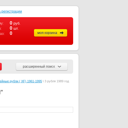
 регистрации
0
руб.
у:
0
шт.
:
0
аз:
йные рубли ( XF) 1961-1995
\ 3 рубля 1989 год
"