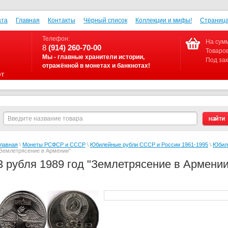
ата
Главная
Контакты
Чёрный список
Коллекции и мифы!
Страница
Телефон:
На сумм
8
(914) 260-70-00
Товаров
Мы - главные хранители истории,
Под зак
отражённой в монетах и банкнотах!
от
лавная
\
Монеты РСФСР и СССР
\
Юбилейные рубли СССР и России 1961-1995
\
Юбиле
Землетрясение в Армении"
3 рубля 1989 год "Землетрясение в Армении